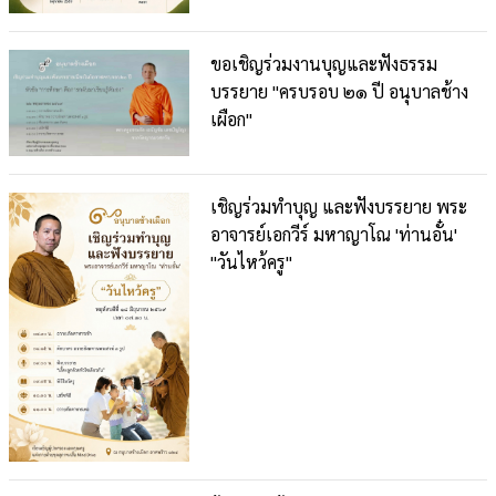
ขอเชิญร่วมงานบุญและฟังธรรม
บรรยาย "ครบรอบ ๒๑ ปี อนุบาลช้าง
เผือก"
เชิญร่วมทำบุญ และฟังบรรยาย พระ
อาจารย์เอกวีร์ มหาญาโณ 'ท่านอั๋น'
"วันไหว้ครู"