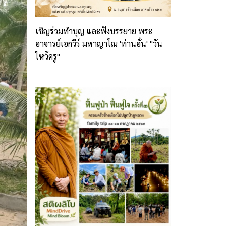
เชิญร่วมทำบุญ และฟังบรรยาย พระ
อาจารย์เอกวีร์ มหาญาโณ 'ท่านอั๋น' "วัน
ไหว้ครู"