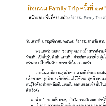
กิจกรรม Family Trip ครั้งที่ ๑๗
หน้าแรก
พื้นที่ครอบครัว
กิจกรรม-Family-Trip-ครั
วันเสาร์ที่ ๕ พฤศจิกายน ๒๕๖๕ กิจกรรมสานรัก สานส
พอแดดร่มลมตก ชวนทุกคนมาสร้างสรรค์งานศิลป์ข
ร่วมกัน เปิดใจรับฟังกันและกัน ช่วยถักทอสายใย อุ
สร้างสรรค์ในพื้นที่ของความรักในครอบครัว
จากนั้นมามีความสุขริมชายหาดกับกิจกรรมแสนสนุ
เพื่อตามหาลูกปิงปองที่พ่อซ่อนไว้ให้เจอ สุดท้ายช่
คนรู้ใจต้องช่วยเหลือกันและกัน อดทนและเชื่อมั่นใน
สำเร็จค่ะ
ช่วงค่ำ ชวนกันมาสนุกกับกิจกรรมอิงทะเลปาร์ตี
เปิดงานความสุขด้วยเสียงเพลงของครูเกด ครูอ