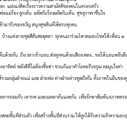
ือก แฝงแง่คิดเรื่องราวความสามัคคีของคนในครอบครัว
อแม่ร้อง ลูกเต้น ผลัดกันร้องผลัดกันเต้น สุขอุราพาชื่นใจ
ข้ามารับของขวัญ สนุกสุขสันต์ได้ครบทุกคน
ลัด บ้างแต่งกายชุดสีสันสะดุดตา ทุกคนมาร่วมโหวตมอบโชคให้เพื่อน ๑
ต้นด้วยกัน ถึงเวลาเข้านอน ส่งทุกคนด้วยเสียงเพลง...ขอให้นอนหลับฝั
ิตย์ พลังดีที่ไม่ต้องซื้อหา ชวนกันมาทำโยคะรับอรุณ ละมุนใจค่า
มกลุ่มฝ่ายแม่ และ ฝ่ายพ่อ ต่างฝ่ายต่างพูดถึงกัน ทั้งภาพในฝันของคู่ช
่กันด้วยการยอมรับ เคารพ และเมตตากันและกัน เพื่อรักษาสัมพันธภาพครอ
ียสละพื้นที่ส่วนตัว เพื่อสร้างพื้นที่ส่วนรวม ให้ลูกได้รับความรักความอบอ