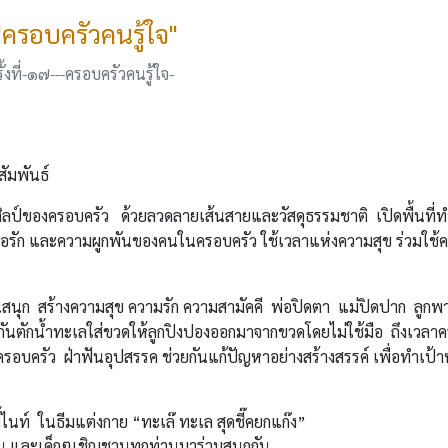
 "ครอบครัวคนรู้ใจ"
้งที่-๑๗---ครอบครัวคนรู้ใจ-
ัมพันธ์
องครอบครัว ด้วยลวดลายเส้นสายและวัสดุธรรมชาติ เปิดพื้นที่
่นไอรัก และความผูกพันของคนในครอบครัว ใช้เวลาแห่งความสุข ร่วมใช้
ก สร้างความสุข ความรัก ความสามัคคี พ่อปิดตา แม่ปิดปาก ลูกพ
วยกันตักน้ำทะเลใส่ขวดให้ลูกปิงปองออกมาจากขวดโดยไม่ใช้มือ ถึงเวลา
ครอบครัว ฝ่าฟันอุปสรรค ช่วยกันแก้ปัญหาอย่างสร้างสรรค์ เพื่อทำเป้
้ไนท์ ในธีมแต่งกาย “ทะเล๊ ทะเล สุดชี๊คยกแก๊ง”
ั๋น และเด็กๆเชิญชวนทุกท่านมาร่วมสนุกกัน