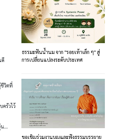
ธรรมะฟันน้ำนม จาก "รอยเท้าเล็ก ๆ" สู่
การเปลี่ยนแปลงระดับประเทศ
นดี
ีวิตที่
บครัวไว้
ุ่น…
ขอเชิญร่วมงานบุญและฟังธรรมบรรยาย