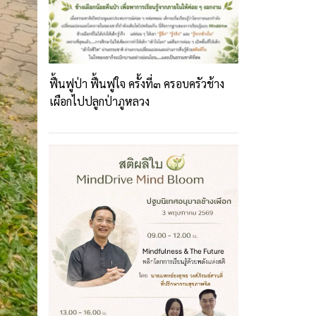
ฟื้นฟูป่า ฟื้นฟูใจ ครั้งที่๓ ครอบครัวช้าง
เผือกไปปลูกป่าภูหลวง