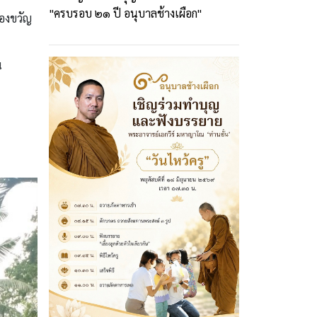
"ครบรอบ ๒๑ ปี อนุบาลช้างเผือก"
ของขวัญ
น