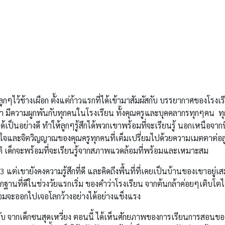
ๆไว้ช้างเผือก ตั้งแต่ก้าวแรกที่ได้เข้ามาสัมผัสกับ บรรยากาศของโรงเรี
่า มีความผูกพันกับทุกคนในโรงเรียน ทั้งคุณครูและบุคคลากรทุกๆคน ทุก
ป็นอย่างดี ทำให้ลูกๆรู้สึกได้พวกเขาพร้อมที่จะเรียนรู้ นอกเหนือจากนี้ 
วใจและจิตวิญญาณของคุณครูทุกคนที่เต็มเปรี่ยมไปด้วยความเมตตาต่อล
ิ เด็กจะพร้อมที่จะเรียนรู้จากสภาพแวดล้อมที่พร้อมและเหมาะสม
แต่เขายังคงความรู้สึกที่ดี และคิดถึงพื้นที่ที่เคยเป็นบ้านของเขาอยู่
านที่ดีในช่วงวัยแรกเริ่ม ของคำว่าโรงเรียน จากต้นกล้าค่อยๆเติบโตไ
้อมจะออกไปเจอโลกว้างอย่างได้อย่างแข็งแรง
รับ จากเด็กซนสุดเหวี่ยง ตอนนี้ ได้เห็นศักยภาพของการเรียนการสอนขอ