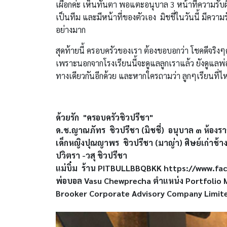
เผือกค่ะ เห็นทันตา พอแตะอนุบาล 3 หน้าที่ความรับผ
เป็นทีม และมีหน้าที่ของตัวเอง มิชชี่ในวันนี้ มีควา
อย่างมาก
สุดท้ายนี้ ครอบครัวของเรา ต้องขอบอกว่า โชคดีจริงๆค่ะ
เพราะนอกจากโรงเรียนนี้จะดูแลลูกเราแล้ว ยังดูแลพ่
ทางเดียวกันอีกด้วย และหากใครถามว่า ลูกๆเรียนที่
ด้วยรัก "ครอบครัวชิวปรีชา"
ด.ช.ญาณภัทร ชิวปรีชา (มิชชี่) อนุบาล ๓ ห้องรา
เด็กหญิงปุณญาพร ชิวปรีชา (มาญ่า) ศิษย์เก่าช้างเ
ปวิตรา -วสุ ชิวปรีชา
แม่บิ๋ม ร้าน PITBULLBBQBKK https://www.f
พ่อบอล Vasu Chewprecha ตำแหน่ง Portfolio
Brooker Corporate Advisory Company Limit