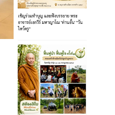
เชิญร่วมทำบุญ และฟังบรรยาย พระ
อาจารย์เอกวีร์ มหาญาโณ 'ท่านอั๋น' "วัน
ไหว้ครู"