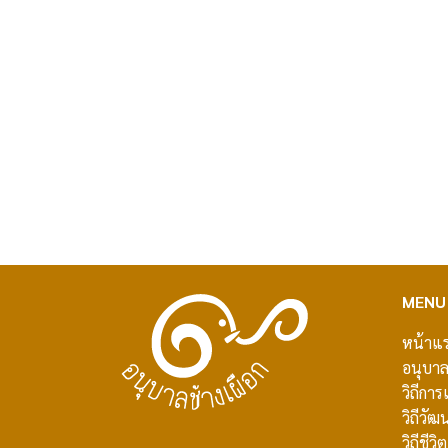
MENU
หน้าแ
อนุบาล
วิถีการเ
วิถีวั
วิถีชีวิต