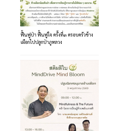
ฟื้นฟูป่า ฟื้นฟูใจ ครั้งที่๓ ครอบครัวช้าง
เผือกไปปลูกป่าภูหลวง