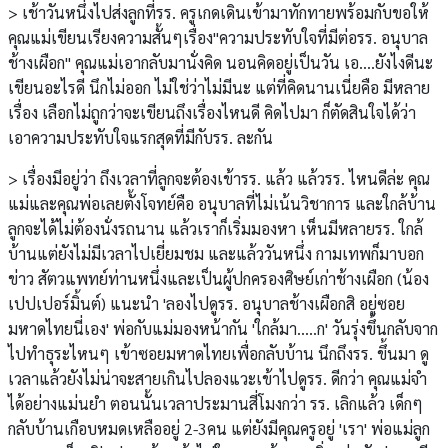
> เช้าวันหนึ่งไปส่งลูกที่รร. ครูเกดเดินเข้ามาทักทายพร้อมกับขอให้
คุณแม่เขียนเรียงความสั้นๆเรื่อง"ความประทับใจที่มีต่อรร. อนุบาล
ช้างเผือก" คุณแม่เอากลับมานั่งคิด นอนคิดอยู่เป็นวัน เอ....ยังไงดีนะ
เขียนอะไรดี นึกไม่ออก ไม่ใช่ว่าไม่มีนะ แต่ที่คิดนานเนี่ยคือ มีหลาย
เรื่อง เลือกไม่ถูกว่าจะเขียนถึงเรื่องไหนดี คิดไปมา ก็ตัดสินใจได้ว่า
เอาความประทับใจแรกสุดที่มีกับรร. ละกัน
> เรื่องมีอยู่ว่า ถึงเวลาที่ลูกจะต้องเข้ารร. แล้ว แล้วรร. ไหนดีล่ะ คุณ
แม่และคุณพ่อเลยตั้งโจทย์คือ อนุบาลที่ไม่เน้นวิชาการ และใกล้บ้าน
ลูกจะได้ไม่ต้องนั่งรถนาน แล้วเราก็เริ่มมองหา เห็นมีหลายรร. ใกล้
บ้านแต่ยังไม่มีเวลาไปเยี่ยมชม และแล้ววันหนึ่ง กามเทพก็มาบอก
ข่าว สัตวแพทย์ท่านหนึ่งและเป็นผู้ปกครองศิษย์เก่าช้างเผือก (น้อง
เปปเปอร์มิ้นต์) แนะนำ 'ลองไปดูรร. อนุบาลช้างเผือกสิ อยู่ซอย
มหาดไทยนี่เอง' พ่อกับแม่มองหน้ากัน 'ใกล้มา.....ก' วันรุ่งขึ้นกลับจาก
ไปทำธุระไหนๆ เข้าซอยมหาดไทยเพื่อกลับบ้าน นึกถึงรร. ขึ้นมา ดู
เวลาแล้วยังไม่น่าจะสายเกินไปลองแวะเข้าไปดูรร. ดีกว่า คุณแม่จำ
ได้อย่างแม่นยำ ตอนนั้นเวลาประมานสี่โมงกว่า รร. เลิกแล้ว เด็กๆ
กลับบ้านเกือบหมดเหลืออยู่ 2-3คน แต่ยังมีคุณครูอยู่ 'เรา' พ่อแม่ลูก