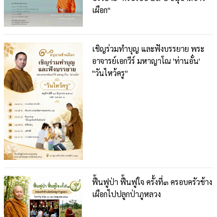
เผือก"
เชิญร่วมทำบุญ และฟังบรรยาย พระ
อาจารย์เอกวีร์ มหาญาโณ 'ท่านอั๋น'
"วันไหว้ครู"
ฟื้นฟูป่า ฟื้นฟูใจ ครั้งที่๓ ครอบครัวช้าง
เผือกไปปลูกป่าภูหลวง