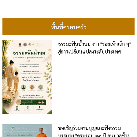
พื้นที่ครอบครัว
ธรรมะฟันน้ำนม จาก "รอยเท้าเล็ก ๆ"
สู่การเปลี่ยนแปลงระดับประเทศ
ขอเชิญร่วมงานบุญและฟังธรรม
บรรยาย "ครบรอบ ๒๑ ปี อนุบาลช้าง