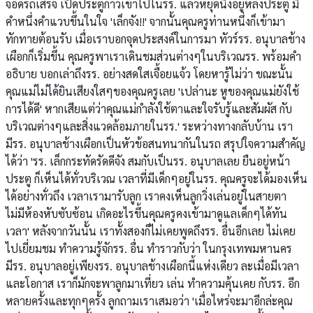
จอดรถเสร็จ เปิดประตูก้าวเข้าไปในรร. แล้วหยุดนิ่งอยู่หลังประตู มี
คำหนึ่งคำแวบขึ้นในใจ 'เล็กจัง!!' จากนั้นคุณครูท่านหนึ่งก็เข้ามา
ทักทายต้อนรับ เมื่อเราบอกจุดประสงค์ในการมา ทัวร์รร. อนุบาลช้าง
เผือกก็เริ่มขึ้น คุณครูพาเราเดินชมส่วนต่างๆในบริเวณรร. พร้อมคำ
อธิบาย บอกเล่าถึงรร. อย่างสดใสเจื้อยแจ้ว โดยหารู้ไม่ว่า ขณะนั้น
คุณแม่ไม่ได้ยินเสียงใสๆของคุณครูเลย 'เปล่านะ หูของคุณแม่ยังใช้
การได้ดี' หากเสียแต่ว่าคุณแม่กำลังใช้ตาและใจรับรู้และสัมผัส กับ
บริเวณต่างๆและสิ่งแวดล้อมภายในรร.' ระหว่างทางกลับบ้าน เรา
มีรร. อนุบาลช้างเผือกเป็นหัวข้อสนทนากันในรถ สรุปใจความสำคัญ
ได้ว่า 'รร. เล็กกระทัดรัดดีจัง สมกับเป็นรร. อนุบาลเลย ยืนอยู่หน้า
ประตู ก็เห็นได้ทั่วบริเวณ เวลาที่มีเด็กๆอยู่ในรร. คุณครูจะได้มองเห็น
ได้อย่างทั่วถึง เวลาเรามารับลูก เราคงเห็นลูกวิ่งเล่นอยู่ในสายตา
ไม่มีห้องหับซับซ้อน เกิดอะไรขึ้นคุณครูคงเข้ามาดูแลเด็กๆได้ทัน
เวลา' หลังจากวันนั้น เราทั้งสองก็ไม่เคยพูดถึงรร. อื่นอีกเลย ไม่เคย
ไปเยี่ยมชม ทำความรู้จักรร. อื่น ทำราวกับว่า ในกรุงเทพมหานคร
มีรร. อนุบาลอยู่เพียงรร. อนุบาลช้างเผือกนี้แห่งเดียว ละเมื่อมีเวลา
และโอกาส เราก็มักจะพาลูกมาเที่ยว เล่น ทำความคุ้นเคย กับรร. อีก
หลายครั้งและทุกๆครั้ง ลูกถามเราเสมอว่า 'เมื่อไหร่จะมาอีกล่ะคุณ