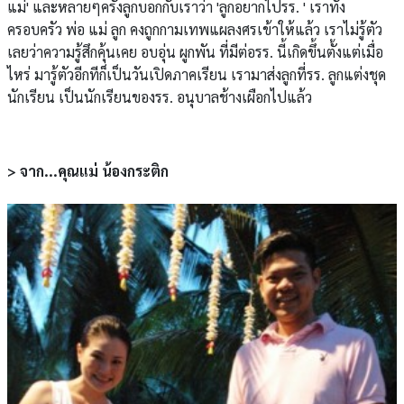
แม่' และหลายๆครั้งลูกบอกกับเราว่า 'ลูกอยากไปรร. ' เราทั้ง
ครอบครัว พ่อ แม่ ลูก คงถูกกามเทพแผลงศรเข้าให้แล้ว เราไม่รู้ตัว
เลยว่าความรู้สึกคุ้นเคย อบอุ่น ผูกพัน ที่มีต่อรร. นี้เกิดขึ้นตั้งแต่เมื่อ
ไหร่ มารู้ตัวอีกทีก็เป็นวันเปิดภาคเรียน เรามาส่งลูกที่รร. ลูกแต่งชุด
นักเรียน เป็นนักเรียนของรร. อนุบาลช้างเผือกไปแล้ว
> จาก...คุณแม่ น้องกระติก