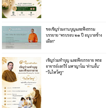
ขอเชิญร่วมงานบุญและฟังธรรม
บรรยาย "ครบรอบ ๒๑ ปี อนุบาลช้าง
เผือก"
เชิญร่วมทำบุญ และฟังบรรยาย พระ
อาจารย์เอกวีร์ มหาญาโณ 'ท่านอั๋น'
"วันไหว้ครู"