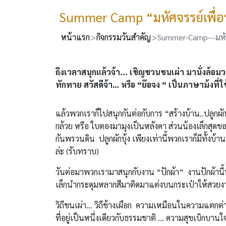
Summer Camp “มหัศจรรย์เพื่
หน้าแรก
กิจกรรมวันสำคัญ
Summer-Camp---มหัศ
ถึงเวลาสนุกแล้วจ้า... เชิญชวนชนเผ่า มานั่งล้อม
ทักทาย สวัสดีจ้า… หรือ “ย๊อจง ” เป็นภาษาม้งที่ใ
แล้วพวกเราก็ไปสนุกกันต่อกับการ “สร้างบ้าน..ปลูกผัก
กล้วย หรือ ใบตองมามุงเป็นหลังคา ส่วนน้องเล็กสุ
กันพรวนดิน ปลูกผักบุ้ง เพียงเท่านี้พวกเราก็มีทั้ง
ล่ะ (รับทราบ)
วันต่อมาพวกเรามาสนุกกับงาน “ปักผ้า” งานปักผ้านี้
เล็กนำกระดุมหลากสีมาติดมาแต่งบนกระเป๋าให้สวยง
วิถีชนเผ่า... วิถีช้างเผือก ความเหมือนในความแตกต่าง ถ
ที่อยู่เป็นหนึ่งเดียวกับธรรมชาติ … ความสุขเบิกบานใจใน