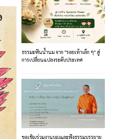
ธรรมะฟันน้ำนม จาก "รอยเท้าเล็ก ๆ" สู่
การเปลี่ยนแปลงระดับประเทศ
ขอเชิญร่วมงานบุญและฟังธรรมบรรยาย