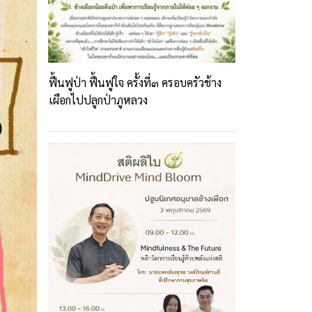
ฟื้นฟูป่า ฟื้นฟูใจ ครั้งที่๓ ครอบครัวช้าง
เผือกไปปลูกป่าภูหลวง