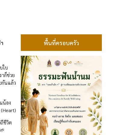
พื้นที่ครอบครัว
รำ
็บใบ
าก็ช่วย
ยกันแล้ว
วนน้อง
 (Heart)
ถีชีวิต
 🌱