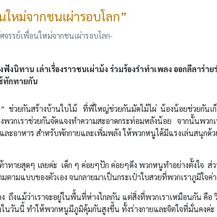
อนใหม่จากชนเผ่ารอบโลก”
จรรย์เพื่อนใหม่จากชนเผ่ารอบโลก-
วงฟังนิทาน เล่าเรื่องราวชนเผ่าม้ง ร่วมร้องรำทำเพลง ออกลีลาร่าย
ช้ทักทายกัน
” ช่วยกันสร้างบ้านใบไม้ ที่พี่ใหญ่ช่วยกันมัดไม้ไผ่ น้องน้อยช่วยกันเก
ดของพวกเราช่วยกันจัดแจงทำความสะอาดกระท่อมหลังน้อย จากนั้นพวกเร
บ้านและอาหาร สำหรับพักกายและเพิ่มพลัง ให้พวกหนูได้มีแรงเล่นสนุกด้ว
ท้าทายสุดๆ เลยค่ะ เด็ก ๆ ค่อยๆปัก ค่อยๆดึง พวกหนูทำอย่างตั้งใจ ส่
ามตามแบบของตัวเอง จนกลายมาเป็นกระเป๋าใบสวยที่พวกเราภูมิใจค่า
ึงแม้ว่าเราจะอยู่ในพื้นที่ห่างไกลกัน แต่สิ่งที่พวกเราเหมือนกัน​ คือ​ วิ
วันนี้ ทำให้พวกหนูมีภูมิคุ้มกันสูงขึ้น ทั้งร่างกายและจิตใจที่มั่นคงค่ะ