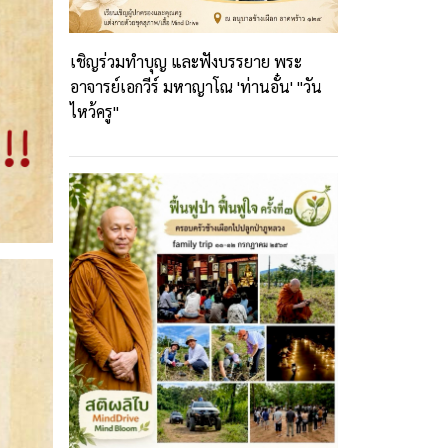
เชิญร่วมทำบุญ และฟังบรรยาย พระ
อาจารย์เอกวีร์ มหาญาโณ 'ท่านอั๋น' "วัน
ไหว้ครู"