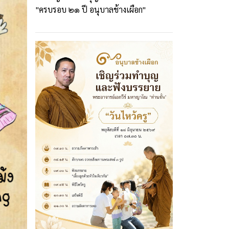
"ครบรอบ ๒๑ ปี อนุบาลช้างเผือก"